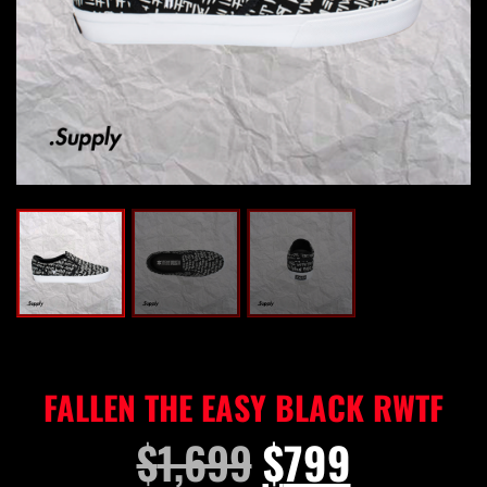
FALLEN THE EASY BLACK RWTF
$
1,699
$
799