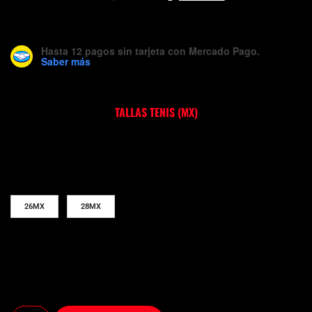
Quick description
Hasta 12 pagos sin tarjeta
con Mercado Pago.
Saber más
TALLAS TENIS (MX)
26MX
28MX