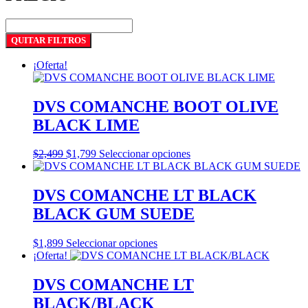
QUITAR FILTROS
¡Oferta!
DVS COMANCHE BOOT OLIVE
BLACK LIME
El
El
Este
$
2,499
$
1,799
Seleccionar opciones
precio
precio
producto
original
actual
tiene
era:
es:
múltiples
DVS COMANCHE LT BLACK
$2,499.
$1,799.
variantes.
BLACK GUM SUEDE
Las
opciones
se
Este
$
1,899
Seleccionar opciones
pueden
producto
¡Oferta!
elegir
tiene
en
múltiples
DVS COMANCHE LT
la
variantes.
BLACK/BLACK
página
Las