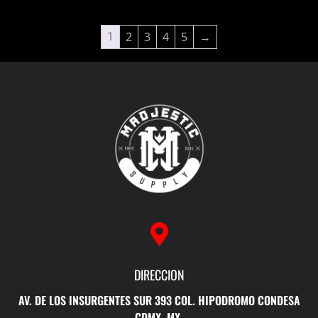
2
3
4
5
→
1
DIRECCION
AV. DE LOS INSURGENTES SUR 393 COL. HIPODROMO CONDESA
CDMX, MX.