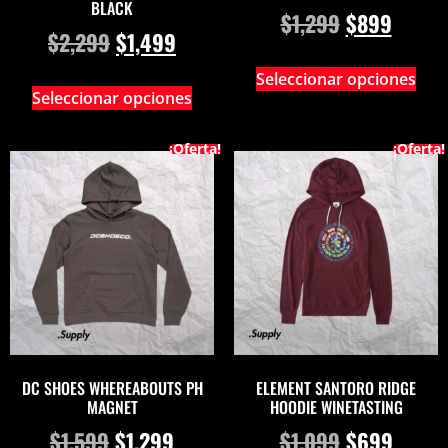
BLACK
$
1,299
$
899
$
2,299
$
1,499
Seleccionar opciones
Seleccionar opciones
¡Oferta!
¡Oferta!
DC SHOES WHEREABOUTS PH
ELEMENT SANTORO RIDGE
MAGNET
HOODIE WINETASTING
$
1,599
$
1,299
$
1,099
$
699