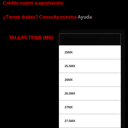
Crédito sujeto a aprobación.
Ayuda
¿Tienes dudas? Consulta nuestra
.
TALLAS TENIS (MX)
25MX
25.5MX
26MX
26.5MX
27MX
27.5MX