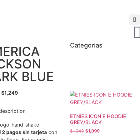
Categorias
ERICA
ICKSON
RK BLUE
$
1,249
description
ETNIES ICON E HOODIE
GREY/BLACK
$
1,349
$
1,099
12 pagos sin tarjeta
con
do Pago.
Saber más