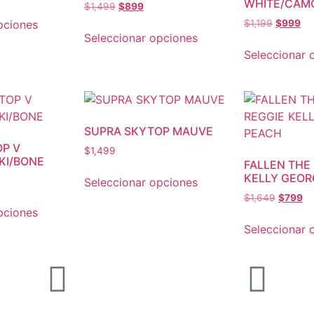
WHITE/CAM
$
1,499
$
899
pciones
$
1,199
$
999
Seleccionar opciones
Seleccionar 
SUPRA SKYTOP MAUVE
P V
$
1,499
KI/BONE
FALLEN THE
KELLY GEOR
Seleccionar opciones
$
1,649
$
799
pciones
Seleccionar 