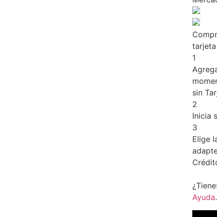
Compr
tarjet
1
Agrega
moment
sin Tar
2
Inicia
3
Elige 
adapten
Crédit
¿Tiene
Ayuda
.