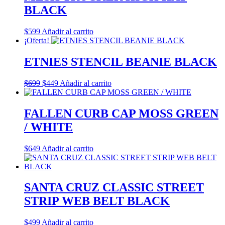
BLACK
$
599
Añadir al carrito
¡Oferta!
ETNIES STENCIL BEANIE BLACK
El
El
$
699
$
449
Añadir al carrito
precio
precio
original
actual
era:
es:
FALLEN CURB CAP MOSS GREEN
$699.
$449.
/ WHITE
$
649
Añadir al carrito
SANTA CRUZ CLASSIC STREET
STRIP WEB BELT BLACK
$
499
Añadir al carrito