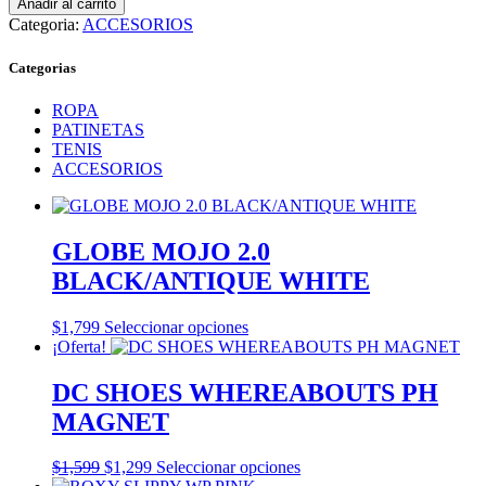
Añadir al carrito
SPEED
Categoria:
ACCESORIOS
WHEELS
SCREAMING
Categorias
HAND
PINT
ROPA
GLASS
PATINETAS
ORANGE
TENIS
cantidad
ACCESORIOS
GLOBE MOJO 2.0
BLACK/ANTIQUE WHITE
Este
$
1,799
Seleccionar opciones
producto
¡Oferta!
tiene
múltiples
DC SHOES WHEREABOUTS PH
variantes.
MAGNET
Las
opciones
se
El
El
Este
$
1,599
$
1,299
Seleccionar opciones
pueden
precio
precio
producto