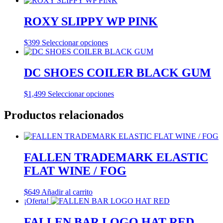
elegir
original
actual
tiene
en
era:
es:
múltiples
ROXY SLIPPY WP PINK
la
$1,599.
$1,299.
variantes.
página
Las
Este
$
399
Seleccionar opciones
de
opciones
producto
producto
se
tiene
pueden
múltiples
DC SHOES COILER BLACK GUM
elegir
variantes.
en
Las
la
Este
$
1,499
Seleccionar opciones
opciones
página
producto
se
de
tiene
Productos relacionados
pueden
producto
múltiples
elegir
variantes.
en
Las
la
opciones
página
FALLEN TRADEMARK ELASTIC
se
de
pueden
producto
FLAT WINE / FOG
elegir
en
$
649
Añadir al carrito
la
¡Oferta!
página
de
producto
FALLEN BAR LOGO HAT RED