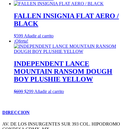
FALLEN INSIGNIA FLAT AERO /
BLACK
$
599
Añadir al carrito
¡Oferta!
INDEPENDENT LANCE
MOUNTAIN RANSOM DOUGH
BOY PLUSHIE YELLOW
El
El
$
699
$
299
Añadir al carrito
precio
precio
original
actual
era:
es:
$699.
$299.
DIRECCION
AV. DE LOS INSURGENTES SUR 393 COL. HIPODROMO