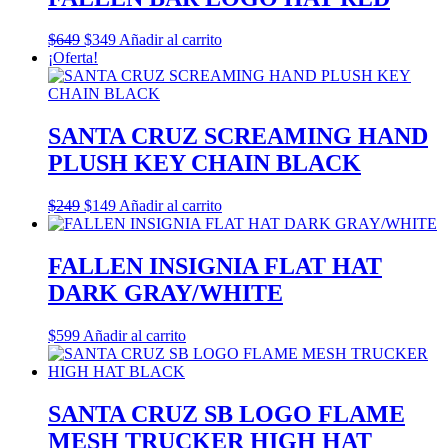
El
El
$
649
$
349
Añadir al carrito
precio
precio
¡Oferta!
original
actual
era:
es:
$649.
$349.
SANTA CRUZ SCREAMING HAND
PLUSH KEY CHAIN BLACK
El
El
$
249
$
149
Añadir al carrito
precio
precio
original
actual
era:
es:
FALLEN INSIGNIA FLAT HAT
$249.
$149.
DARK GRAY/WHITE
$
599
Añadir al carrito
SANTA CRUZ SB LOGO FLAME
MESH TRUCKER HIGH HAT