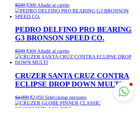
pueden
$
599
$
300
Añadir al carrito
elegir
en
la
página
PEDRO DELFINO PRO BEARING
de
G3 BRONSON SPEED CO.
producto
$
599
$
300
Añadir al carrito
CRUZER SANTA CRUZ CONTRA
ECLIPSE DROP DOWN MULTI
Este
$
4,099
$
2,050
Seleccionar opciones
producto
tiene
múltiples
variantes.
CRUZER GLOBE PINNER
Las
CLASSIC COCONUT/BLACK TIDE
opciones
se