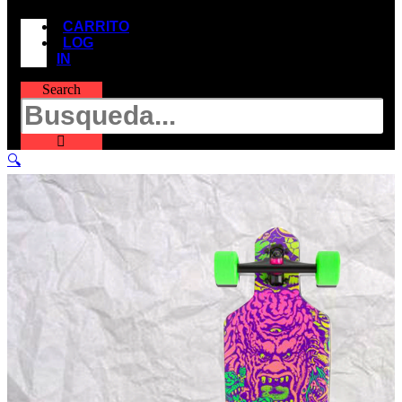
CARRITO
LOG
IN
Search
🔍