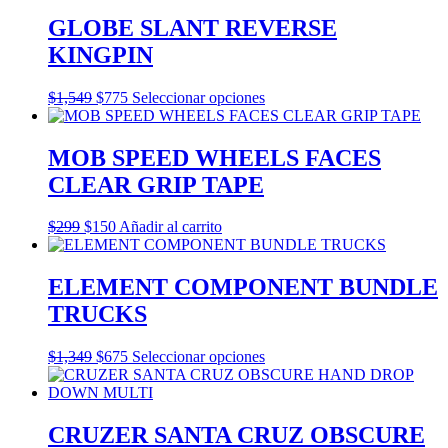
opciones
GLOBE SLANT REVERSE
se
pueden
KINGPIN
elegir
en
Este
$
1,549
$
775
Seleccionar opciones
la
producto
página
tiene
de
múltiples
producto
MOB SPEED WHEELS FACES
variantes.
CLEAR GRIP TAPE
Las
opciones
se
$
299
$
150
Añadir al carrito
pueden
elegir
en
ELEMENT COMPONENT BUNDLE
la
TRUCKS
página
de
producto
Este
$
1,349
$
675
Seleccionar opciones
producto
tiene
múltiples
variantes.
CRUZER SANTA CRUZ OBSCURE
Las