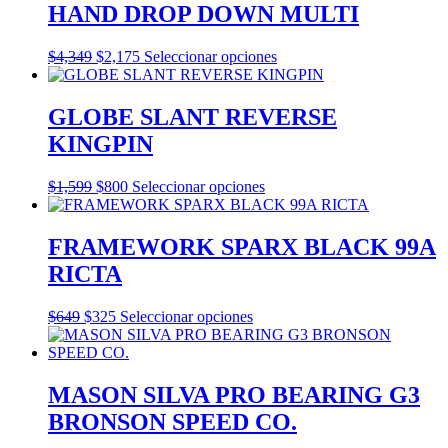
HAND DROP DOWN MULTI
opciones
se
pueden
Este
$
4,349
$
2,175
Seleccionar opciones
elegir
producto
en
tiene
la
múltiples
GLOBE SLANT REVERSE
página
variantes.
KINGPIN
de
Las
producto
opciones
se
Este
$
1,599
$
800
Seleccionar opciones
pueden
producto
elegir
tiene
en
múltiples
FRAMEWORK SPARX BLACK 99A
la
variantes.
RICTA
página
Las
de
opciones
producto
se
Este
$
649
$
325
Seleccionar opciones
pueden
producto
elegir
tiene
en
múltiples
la
variantes.
MASON SILVA PRO BEARING G3
página
Las
BRONSON SPEED CO.
de
opciones
producto
se