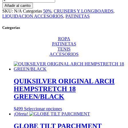
SANTA
Añadir al carrito
CRUZ
SKU:
N/A
Categorias
50%
,
CRUISERS Y LONGBOARDS
,
ROSKOPP
LIQUIDACION ACCESORIOS
,
PATINETAS
FIVE
DROP
Categorias
THRU
cantidad
ROPA
PATINETAS
TENIS
ACCESORIOS
QUIKSILVER ORIGINAL ARCH
HEMPSTRETCH 18
GREEN/BLACK
Este
$
499
Seleccionar opciones
producto
¡Oferta!
tiene
múltiples
GLOBE TILT PARCHMENT