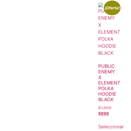
¡Oferta!
PUBLIC
ENEMY
X
ELEMENT
POLKA
HOODIE
BLACK
$
1,999
$
999
Seleccionar