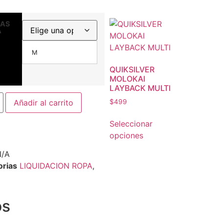
LAS
A
M
QUIKSILVER
MOLOKAI
LAYBACK MULTI
Añadir al carrito
$
499
Seleccionar
opciones
N/A
orias
LIQUIDACION ROPA
,
os