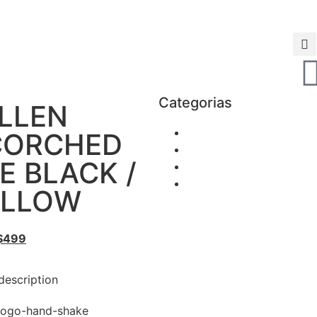
Categorias
LLEN
CORCHED
E BLACK /
ELLOW
$
499
description