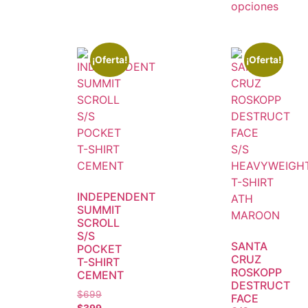
opciones
¡Oferta!
¡Oferta!
INDEPENDENT
SUMMIT
SCROLL
S/S
SANTA
POCKET
CRUZ
T-SHIRT
ROSKOPP
CEMENT
DESTRUCT
$
699
FACE
$
399