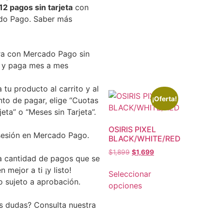
12 pagos sin tarjeta
con
do Pago.
Saber más
a con Mercado Pago sin
a y paga mes a mes
 tu producto al carrito y al
¡Oferta!
o de pagar, elige “Cuotas
jeta” o “Meses sin Tarjeta”.
OSIRIS PIXEL
 sesión en Mercado Pago.
BLACK/WHITE/RED
$
1,899
$
1,699
la cantidad de pagos que se
 mejor a ti ¡y listo!
Seleccionar
o sujeto a aprobación.
opciones
s dudas? Consulta nuestra