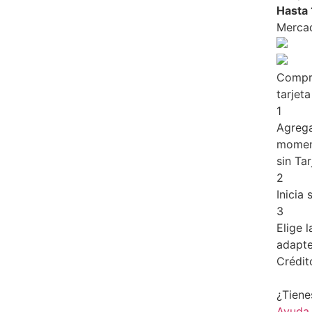
Hasta 
Merca
Compr
tarjet
1
Agrega
moment
sin Tar
2
Inicia
3
Elige 
adapten
Crédit
¿Tiene
Ayuda
.