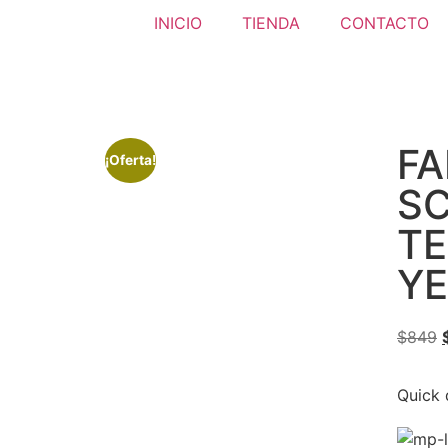
INICIO
TIENDA
CONTACTO
FA
¡Oferta!
S
TE
Y
$
849
Quick 