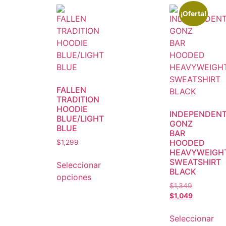
¡Oferta!
FALLEN
TRADITION
HOODIE
INDEPENDEN
BLUE/LIGHT
GONZ
BLUE
BAR
HOODED
$
1,299
HEAVYWEIGH
SWEATSHIRT
Seleccionar
BLACK
opciones
$
1,349
$
1,049
Seleccionar