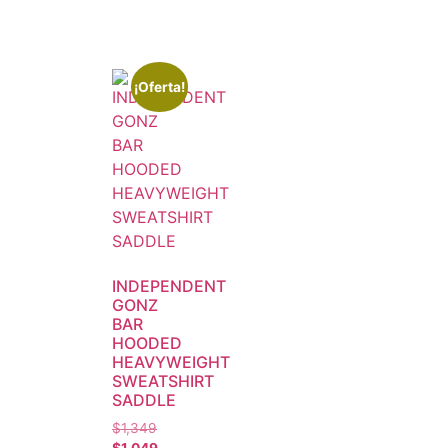
¡Oferta!
INDEPENDENT
GONZ
BAR
HOODED
HEAVYWEIGHT
SWEATSHIRT
SADDLE
$
1,349
$
1,049