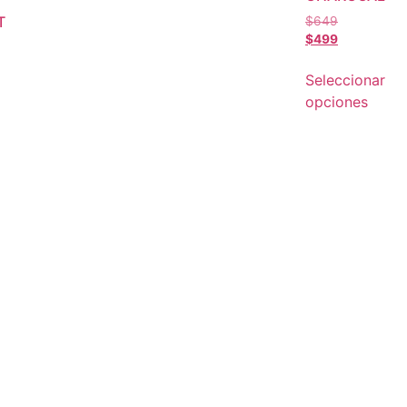
T
$
649
$
499
Seleccionar
opciones